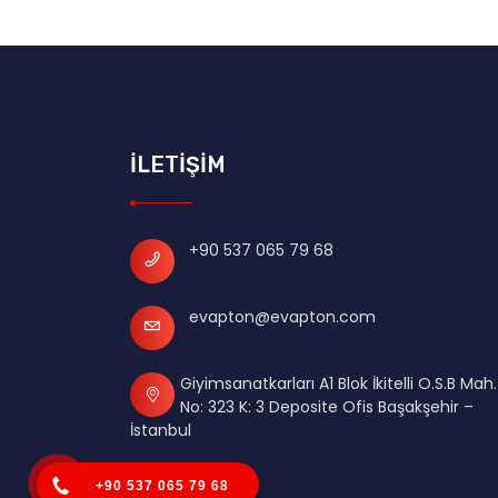
İLETİŞİM
+90 537 065 79 68
evapton@evapton.com
Giyimsanatkarları A1 Blok İkitelli O.S.B Mah.
No: 323 K: 3 Deposite Ofis Başakşehir –
İstanbul
+90 537 065 79 68