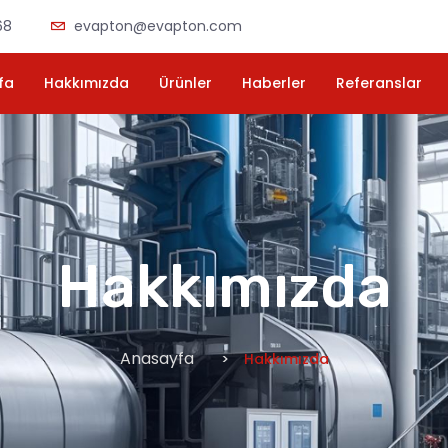
68
evapton@evapton.com
fa
Hakkımızda
Ürünler
Haberler
Referanslar
Hakkımızda
Anasayfa
Hakkımızda