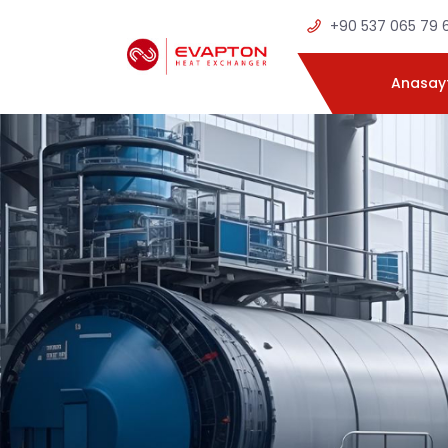
+90 537 065 79 
Anasay