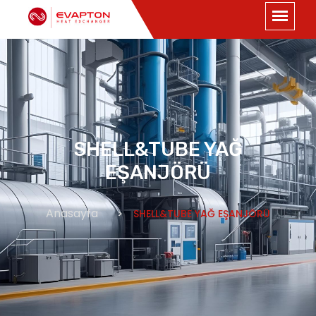
SHELL&TUBE YAĞ
EŞANJÖRÜ
Anasayfa
SHELL&TUBE YAĞ EŞANJÖRÜ