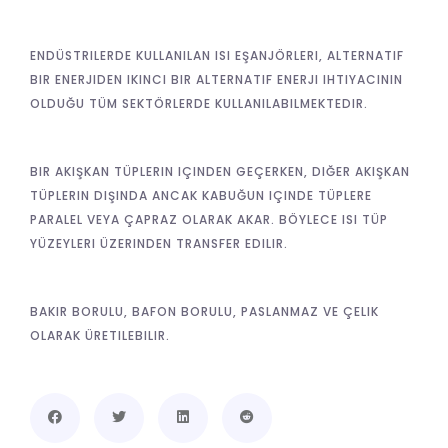
ENDÜSTRILERDE KULLANILAN ISI EŞANJÖRLERI, ALTERNATIF
BIR ENERJIDEN IKINCI BIR ALTERNATIF ENERJI IHTIYACININ
OLDUĞU TÜM SEKTÖRLERDE KULLANILABILMEKTEDIR.
BIR AKIŞKAN TÜPLERIN IÇINDEN GEÇERKEN, DIĞER AKIŞKAN
TÜPLERIN DIŞINDA ANCAK KABUĞUN IÇINDE TÜPLERE
PARALEL VEYA ÇAPRAZ OLARAK AKAR. BÖYLECE ISI TÜP
YÜZEYLERI ÜZERINDEN TRANSFER EDILIR.
BAKIR BORULU, BAFON BORULU, PASLANMAZ VE ÇELIK
OLARAK ÜRETILEBILIR.