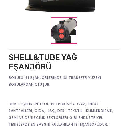
SHELL&TUBE YAĞ
EŞANJÖRÜ
BORULU ISI EŞANJÖRLERINDE ISI TRANSFER YÜZEYI
BORULARDAN OLUŞUR.
DEMIR-ÇELIK, PETROL, PETROKIMYA, GAZ, ENERJI
SANTRALLERI, GIDA, ILAÇ, DERI, TEKSTIL, IKLIMLENDIRME,
GEMI VE DENIZCILIK SEKTÖRLERI GIBI ENDÜSTRIYEL
TESISLERDE EN YAYGIN KULLANILAN ISI EŞANJÖRÜDÜR.